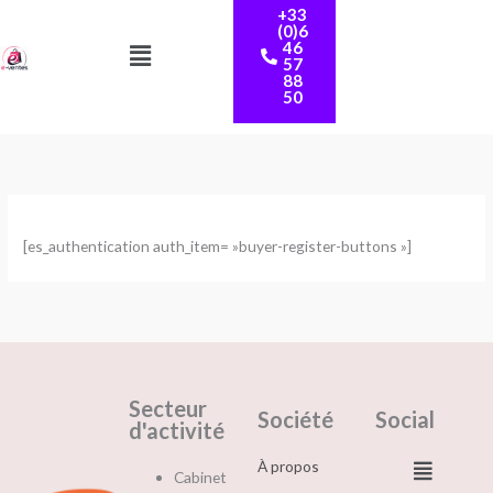
+33
au
(0)6
Menu
contenu
46
57
88
50
[es_authentication auth_item= »buyer-register-buttons »]
Secteur
Société
Social
d'activité
Menu
À propos
Cabinet