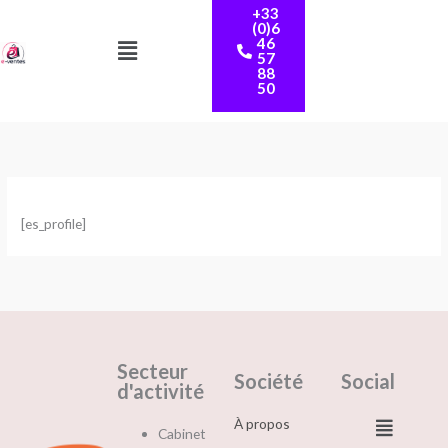
+33
au
(0)6
Menu
contenu
46
57
88
50
[es_profile]
Secteur
Société
Social
d'activité
Menu
À propos
Cabinet